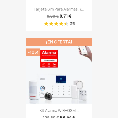
Tarjeta Sim Para Alarmas, Y...
8,71 €
9,90 €
(59)
¡EN OFERTA!
-10%
Kit Alarma WIFI+GSM...
98,64 €
109,60 €