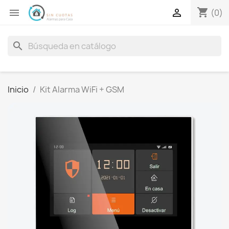
shopping_cart


(0)
search
Inicio
Kit Alarma WiFi + GSM