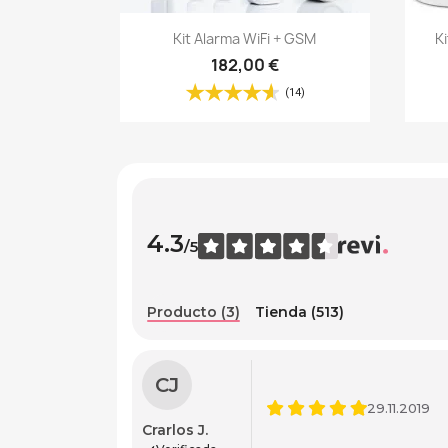
Vista rápida

Kit Alarma WiFi + GSM
K
182,00 €
(14)
4.3
/5
Producto (3)
Tienda (513)
CJ
29.11.2019
Crarlos J.