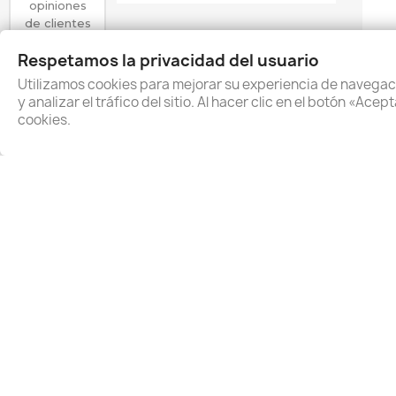
opiniones
de clientes
Respetamos la privacidad del usuario
Utilizamos cookies para mejorar su experiencia de navegac
y analizar el tráfico del sitio. Al hacer clic en el botón «Ac
cookies.
4.6
/ 5
Vista rápida

Cartel Autoadhesivo...
3,63 €
(3)