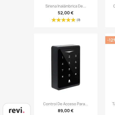
Vista rápida

Sirena Inalámbrica De...
C
52,00 €
(3)
-12
Vista rápida

Control De Acceso Para...
T
89,00 €