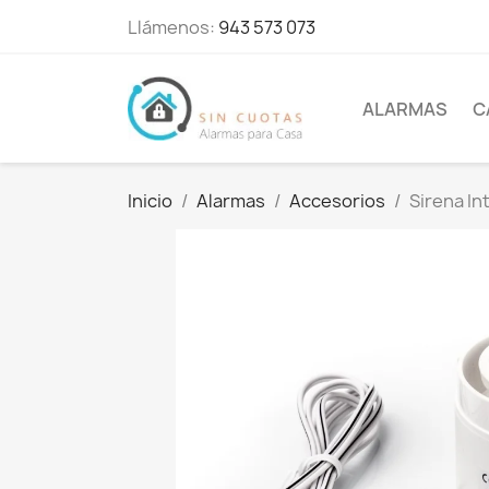
Llámenos:
943 573 073
ALARMAS
C
Inicio
Alarmas
Accesorios
Sirena In