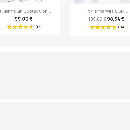
Vista rápida
Vista rápida


it Alarma Sin Cuotas Con...
Kit Alarma WIFI+GSM...
99,00 €
98,64 €
109,60 €
(17)
(26)