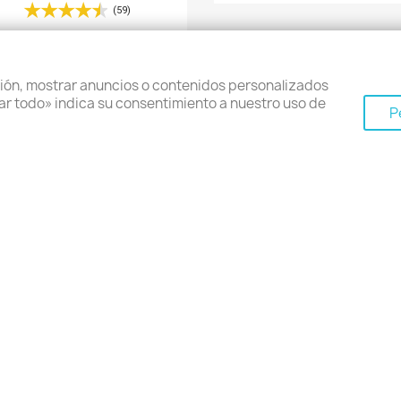
(59)
ión, mostrar anuncios o contenidos personalizados
eptar todo» indica su consentimiento a nuestro uso de
P
Vista rápida
Vista rápida


Panel Solar 3.5W Para...
Repetidor De Señal Inalámbr
14,90 €
36,40 €
(3)