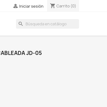
shopping_cart

Carrito
(0)
Iniciar sesión
search
CABLEADA JD-05