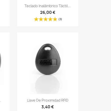
Vista rápida

Teclado Inalámbrico Táctil...
26,00 €
(3)
Vista rápida

.
Llave De Proximidad RFID
3,40 €