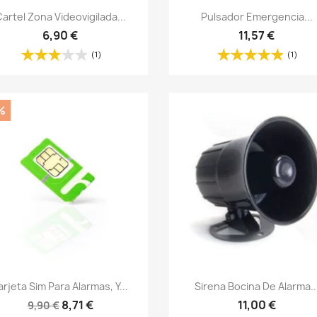
Vista rápida
Vista rápida


artel Zona Videovigilada...
Pulsador Emergencia...
6,90 €
11,57 €
(1)
(1)
%
Vista rápida
Vista rápida


arjeta Sim Para Alarmas, Y...
Sirena Bocina De Alarma..
8,71 €
11,00 €
9,90 €