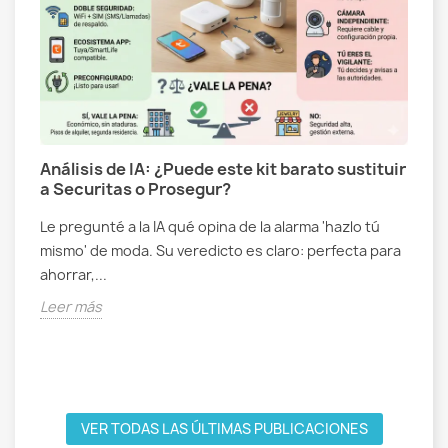
Análisis de IA: ¿Puede este kit barato sustituir
a Securitas o Prosegur?
Le pregunté a la IA qué opina de la alarma 'hazlo tú
s
C
mismo' de moda. Su veredicto es claro: perfecta para
g
ahorrar,...
N
Leer más
e
m
L
VER TODAS LAS ÚLTIMAS PUBLICACIONES