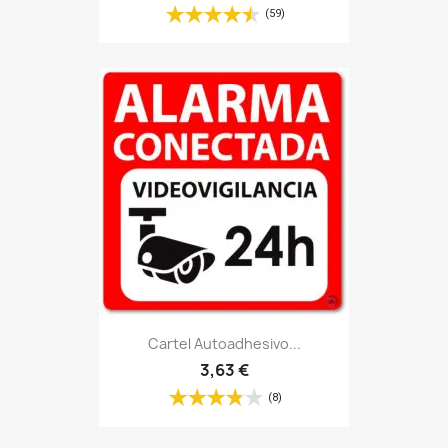
(59)
Cartel Autoadhesivo...
3,63 €
(8)