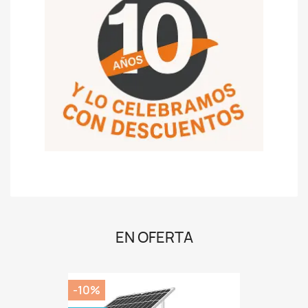
EN OFERTA
-10%
PACK
Cámara Solar 4G + SIM
89,99 €
99,99 €