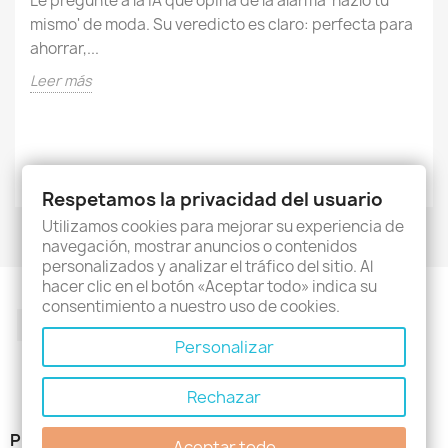
Facebook
Twitter
Rss
YouTube
Pinterest
Instagram
PRODUCTOS

Respetamos la privacidad del usuario
NUESTRA EMPRESA

Utilizamos cookies para mejorar su experiencia de
navegación, mostrar anuncios o contenidos
SU CUENTA

personalizados y analizar el tráfico del sitio. Al
hacer clic en el botón «Aceptar todo» indica su
INFORMACIÓN DE LA TIENDA
keyboard_arrow_down
consentimiento a nuestro uso de cookies.
© 2026 - Software Ecommerce desarrollado por
Personalizar
PrestaShop™
Rechazar
Aceptar todo