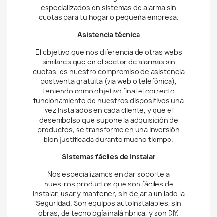
Sistemas fáciles de instalar
Nos especializamos en dar soporte a
nuestros productos que son fáciles de
instalar, usar y mantener, sin dejar a un lado la
Seguridad. Son equipos autoinstalables, sin
obras, de tecnología inalámbrica, y son DIY.
Hágalo usted mismo, DIY (en inglés, "Do It
Yourself"), es la nueva filosofía de instalación y
mantenimiento de cosas por uno mismo, de
modo que se ahorra dinero, se entretiene y
se aprende al mismo tiempo.
Es una forma de auto producción sin las
desventajas de depender siempre de los
servicios ofrecidos por profesionales.
Se trata esencialmente de kits de alarma
autoinstalables que trabajan de forma similar
que una alarma conectada (nos avisan
mediante detectores una posible intrusión), y
lo hacen directamente al usuario al usuario, y