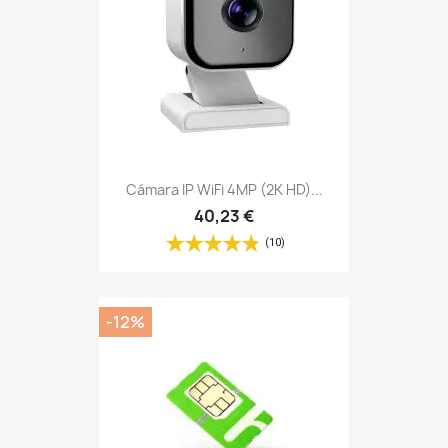
-12%
Tarjeta Sim Para Alarmas, Y...
8,71 €
9,90 €
(59)
¡EN OFERTA!
-10%