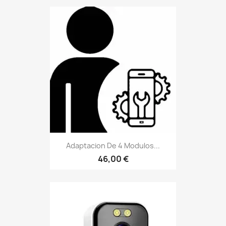
46,00 €
Cámara IP WiFi 4MP (2K HD)...
40,23 €
(10)