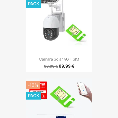
-10%
PACK
Kit Alarma + SIM
98,64 €
109,60 €
¡EN OFERTA!
-10%