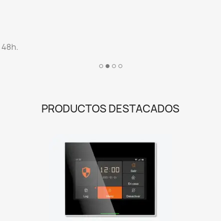
Kit Alarma WiFi + GSM
182,00 €
(14)