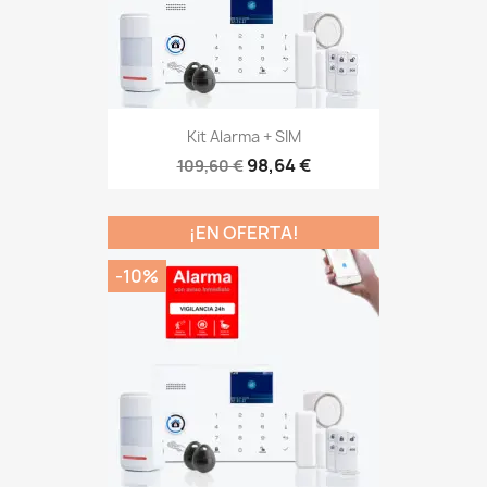
Kit Alarma WIFI+GSM...
98,64 €
109,60 €
(26)
¡EN OFERTA!
-10%