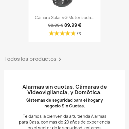
Alarmas sin cuotas, Cámaras de
Videovigilancia, y Domótica.
Sistemas de seguridad para el hogar y
negocio Sin Cuotas.
Te damos la bienvenida a tu tienda Alarmas
para Casa, con mas de 20 años de experiencia
en el sector de la seguridad, estamos
especializados en sistemas de alarma sin
cuotas para tu hogar o pequeña empresa.
Asistencia técnica
El objetivo que nos diferencia de otras webs
similares que en el sector de alarmas sin
cuotas, es nuestro compromiso de asistencia
postventa gratuita (via web o telefónica),
teniendo como objetivo final el correcto
funcionamiento de nuestros dispositivos una
vez instalados en cada cliente, y que el
desembolso que supone la adquisición de
productos, se transforme en una inversión
bien justificada durante mucho tiempo.