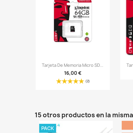
Vista rápida

Tarjeta De Memoria Micro SD...
Tar
16,00 €
(2)
15 otros productos en la misma
PACK