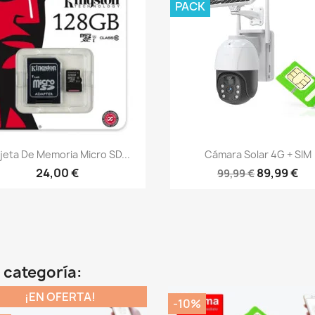
PACK
Vista rápida
Vista rápida


jeta De Memoria Micro SD...
Cámara Solar 4G + SIM
24,00 €
89,99 €
99,99 €
 categoría:
¡EN OFERTA!
-10%