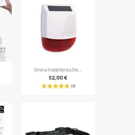
Vista rápida

Sirena Inalámbrica De...
52,00 €
(3)