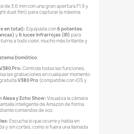
e de 3,6 mm con una gran apertura F1.9 y
ight dust film) para capturar la máxima
s en total):
Equipada con
6 potentes
lancas)
y
6 luces Infrarrojas (IR)
para
turna a todo color, mucho más brillante y
istema Domótico
 V380 Pro:
Controla todas las funciones,
evisa las grabaciones en cualquier momento
 gratuita
V380 Pro
(compatible con iOS y
 Alexa y Echo Show:
Visualiza la cámara
antalla inteligente de Amazon de forma
ediante comandos de voz.
lex:
Escucha lo que ocurre y habla en
da y sin cortes, como si fuera una llamada