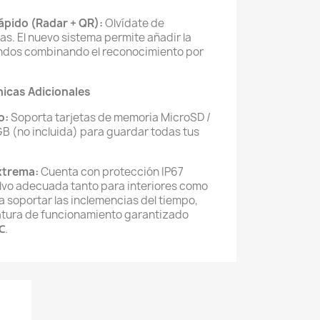
ápido (Radar + QR):
Olvídate de
s. El nuevo sistema permite añadir la
ndos combinando el reconocimiento por
nicas Adicionales
o:
Soporta tarjetas de memoria MicroSD /
B (no incluida) para guardar todas tus
xtrema:
Cuenta con protección IP67
polvo adecuada tanto para interiores como
a soportar las inclemencias del tiempo,
tura de funcionamiento garantizado
℃
.