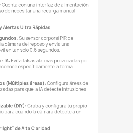
:
Cuenta con una interfaz de alimentación
aso de necesitar una recarga manual
l y Alertas Ultra Rápidas
egundos:
Su sensor corporal PIR de
la cámara del reposo y envía una
vil en tan solo 0,6 segundos.
r IA:
Evita falsas alarmas provocadas por
reconoce específicamente la forma
s (Múltiples áreas):
Configura áreas de
zadas para que la IA detecte intrusiones
zable (DIY):
Graba y configura tu propio
io para cuando la cámara detecte a un
light" de Alta Claridad