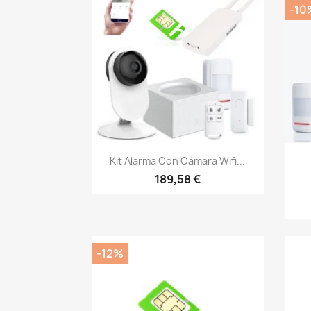
-10
Vista rápida

Kit Alarma Con Cámara Wifi...
189,58 €
-12%