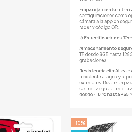
Emparejamiento ultra r
configuraciones compleja
cámara a la app en segu
radar y código QR.
⚙️
Especificaciones Téc
Almacenamiento segur
TF desde 8GB hasta 128G
grabaciones.
Resistencia climática e
resistente al agua y al 
exteriores. Diseñada par
con un rango de tempera
desde
-10 ℃ hasta +55 
-10%