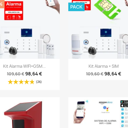
%
PACK
Vista rápida
Vista rápida


Kit Alarma WIFI+GSM...
Kit Alarma + SIM
98,64 €
98,64 €
109,60 €
109,60 €
(26)