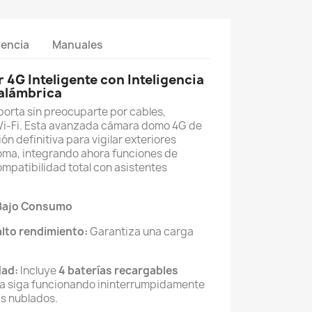
rencia
Manuales
4G Inteligente con Inteligencia
nalámbrica
porta sin preocuparte por cables,
Wi-Fi. Esta avanzada cámara domo 4G de
ón definitiva para vigilar exteriores
oma, integrando ahora funciones de
compatibilidad total con asistentes
 Bajo Consumo
alto rendimiento:
Garantiza una carga
dad:
Incluye
4 baterías recargables
a siga funcionando ininterrumpidamente
as nublados.