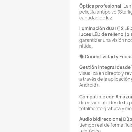
Óptica profesional:
Lent
película antipolvo (Starl
cantidad de luz.
Iluminación dual (12 LED
luces LED de relleno (b
garantizar una visión noc
nítida.
🗣️
Conectividad y Ecos
Gestión integral desde
visualiza en directo y r
a través de la aplicación
Android).
Compatible con Amazon
directamente desde tu p
totalmente gratuita y m
Audio bidireccional Dúp
tiempo real de forma flui
telefónica.