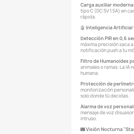
Carga auxiliar moderna
tipo C (DC 5V 1.5A) en c
rápida.
🤖
Inteligencia Artificia
Detección PIR en 0,6 s
máxima precisión saca a 
notificación push a tu mó
Filtro de Humanoides po
animales o ramas. La IA 
humana.
Protección de perímetro
monitorización personali
solo donde tú decidas.
Alarma de voz personali
mensaje de voz disuasor
intruso.
🌃
Visión Nocturna "Star