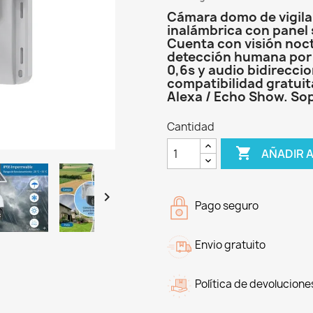
Cámara domo de vigila
inalámbrica con panel s
Cuenta con visión noct
detección humana por In
0,6s y audio bidireccio
compatibilidad gratuit
Alexa / Echo Show. So
Cantidad

AÑADIR 

Pago seguro
Envio gratuito
Política de devolucione