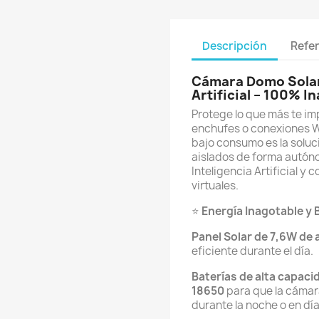
Descripción
Refe
Cámara Domo Solar 
Artificial – 100% I
Protege lo que más te im
enchufes o conexiones 
bajo consumo es la soluci
aislados de forma autón
Inteligencia Artificial y 
virtuales.
⭐
Energía Inagotable y
Panel Solar de 7,6W de 
eficiente durante el día.
Baterías de alta capaci
18650
para que la cámar
durante la noche o en dí