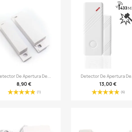
Vista rápida
Vista rápida


etector De Apertura De...
Detector De Apertura De.
8,90 €
13,00 €
(1)
(6)