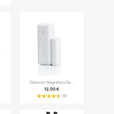
Vista rápida

Detector Magnético De...
12,00 €
(32)