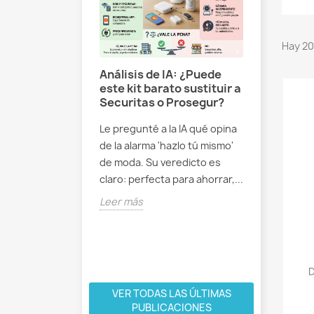
Hay 20
licación Smart
Análisis de IA: ¿Puede
na dos
este kit barato sustituir a
es conceptos,
Securitas o Prosegur?
Cómo cui
de las Cosas y
de alarm
ia artificial
Le pregunté a la IA qué opina
garantiz
de la alarma 'hazlo tú mismo'
rendimi
mbina el poder
de moda. Su veredicto es
e las Cosas y la
Nuestros 
claro: perfecta para ahorrar,...
tificial para
combinan 
hogar más...
Leer más
con la tec
avanzada 
diseñados.
Leer más
D
VER TODAS LAS ÚLTIMAS
PUBLICACIONES