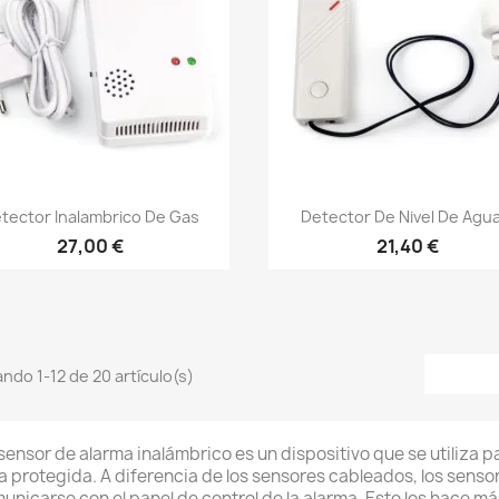
Vista rápida
Vista rápida


tector Inalambrico De Gas
Detector De Nivel De Agua
27,00 €
21,40 €
ndo 1-12 de 20 artículo(s)
sensor de alarma inalámbrico es un dispositivo que se utiliza p
a protegida. A diferencia de los sensores cableados, los sens
unicarse con el panel de control de la alarma. Esto los hace más