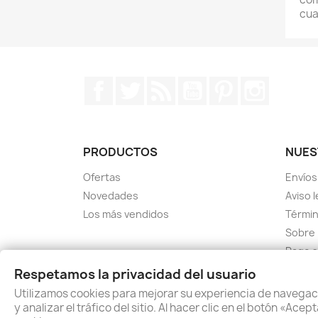
cua
Facebook
Twitter
Rss
YouTube
Pinterest
Instagr
PRODUCTOS
NUES
Ofertas
Envíos
Novedades
Aviso l
Los más vendidos
Términ
Sobre
Pago 
Conta
Respetamos la privacidad del usuario
Mapa d
Utilizamos cookies para mejorar su experiencia de navegac
Tiend
y analizar el tráfico del sitio. Al hacer clic en el botón «Ac