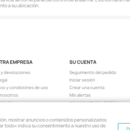
nto a su ubicación.
am
TRA EMPRESA
SU CUENTA
 y devoluciones
Seguimiento del pedido
egal
Iniciar sesión
os y condiciones de uso
Crear una cuenta
 nosotros
Mis alertas
seguro
mis comentarios del blog
cte con nosotros
el sitio
ión, mostrar anuncios o contenidos personalizados
as
eptar todo» indica su consentimiento a nuestro uso de
P