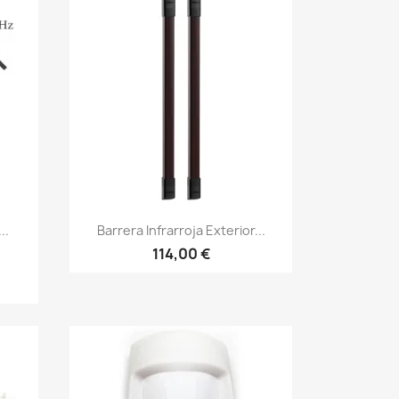
Vista rápida

..
Barrera Infrarroja Exterior...
114,00 €