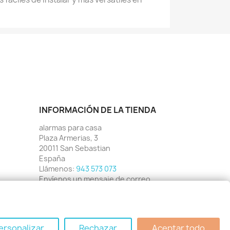
INFORMACIÓN DE LA TIENDA
alarmas para casa
Plaza Armerias, 3
20011 San Sebastian
España
Llámenos:
943 573 073
Envíenos un mensaje de correo
electrónico:
info@alarmas-para-
casa.es
ersonalizar
Rechazar
Aceptar todo