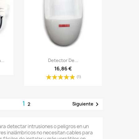
Vista rápida

...
Detector De...
16,86 €
(1)
1

Siguiente
2
ara detectar intrusiones o peligros en un
ores inalámbricos no necesitan cables para
 fáciles de instalar y más versátiles en