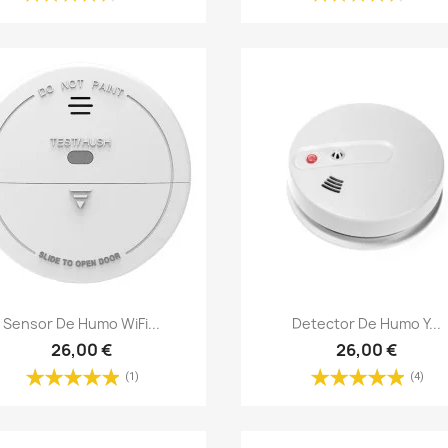
Vista rápida
Vista rápida


Sensor De Humo WiFi...
Detector De Humo Y...
26,00 €
26,00 €
(1)
(4)