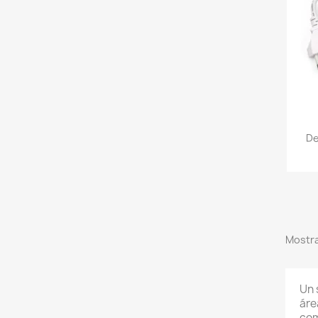
De
Mostra
Un 
áre
com