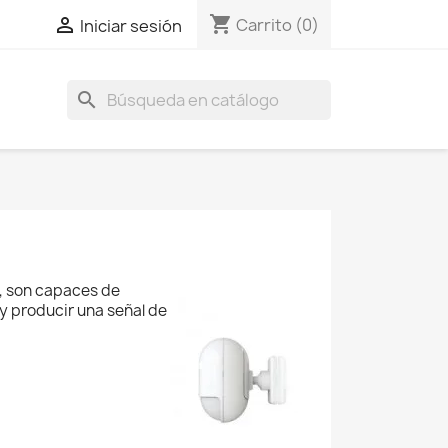
shopping_cart

Carrito
(0)
Iniciar sesión
search
o, son capaces de
 y producir una señal de