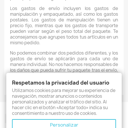
Los gastos de envío incluyen los gastos de
manipulación y empaquetado, así como los gastos
postales. Los gastos de manipulación tienen un
precio fijo, mientras que los gastos de transporte
pueden variar según el peso total del paquete. Te
aconsejamos que agrupes todos tus artículos en un
mismo pedido.
No podemos combinar dos pedidos diferentes, y los
gastos de envío se aplicarán para cada uno de
manera individual. No nos hacemos responsables de
los daños que pueda sufrir tu paquete tras el envío,
pero hacemos todo lo posible para proteger todos
los artículos frágiles.
Respetamos la privacidad del usuario
Utilizamos cookies para mejorar su experiencia de
navegación, mostrar anuncios o contenidos
personalizados y analizar el tráfico del sitio. Al
hacer clic en el botón «Aceptar todo» indica su
consentimiento a nuestro uso de cookies.
Facebook
Twitter
Rss
YouTube
Pinterest
Instagram
Personalizar