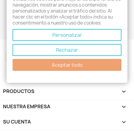
navegación, mostrar anuncios o contenidos
40,23 €
personalizados y analizar el tráfico del sitio. Al
hacer clic en el botón «Aceptar todo» indica su
(10)
consentimiento a nuestro uso de cookies.
Personalizar
Rechazar
Facebook
Twitter
Rss
YouTube
Pinterest
Instagram
Aceptar todo
PRODUCTOS

NUESTRA EMPRESA

SU CUENTA
