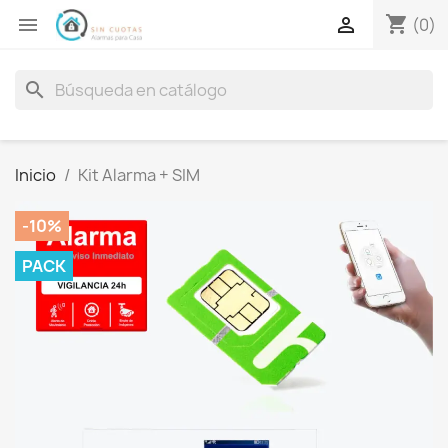
shopping_cart


(0)
search
Inicio
Kit Alarma + SIM
-10%
PACK