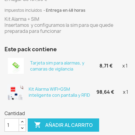
Impuestos incluidos
Entrega en 48 horas
Kit Alarma + SIM
Insertamos y configuramos la sim para que quede
preparada para funcionar
Este pack contiene
Tarjeta sim para alarmas, y
8,71 €
x 1
camaras de vigilancia
Kit Alarma WIFI+GSM
98,64 €
x 1
inteligente con pantalla y RFID
Cantidad

AÑADIR AL CARRITO