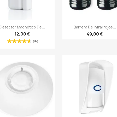
Vista rápida
Vista rápida


Detector Magnético De...
Barrera De Infrarrojos...
12,00 €
49,00 €
(32)