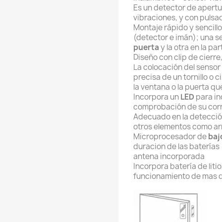
Es un detector de apertu
vibraciones, y con pulsad
Montaje rápido y sencillo
(detector e imán); una se
puerta
y la otra en la par
Diseño con clip de cierre,
La colocación del sensor
precisa de un tornillo o 
la ventana o la puerta q
Incorpora un
LED
para ind
comprobación de su corr
Adecuado en la detecció
otros elementos como ar
Microprocesador de
baj
duracion de las baterías
a
ntena incorporada
Incorpora batería de lit
funcionamiento de mas d