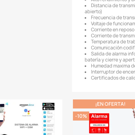
Distancia de transm
abierto)
Frecuencia de tran
Voltaje de funciona
Corriente en reposo
Corriente de trans
Temperatura de tra
Comunicación codif
Salida de alarma in
batería y cierre y aper
Humedad maxima de
Interruptor de ence
Certificados de ca
¡EN OFERTA!
-10%