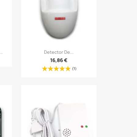
Vista rápida

..
Detector De...
16,86 €
(1)