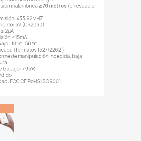
isión inalámbrica
≥70 metros
(en espacio
smisión: 433.92MHZ
miento: 3V (CR2030)
 ≤ 2μA
misión ≤15mA
bajo -10 ℃ -50 ℃
icada (formatos 1527/2262 )
forme de manipulación indebida, baja
tura
 trabajo: <95%
ndido
lidad: FCC CE RoHS ISO9001