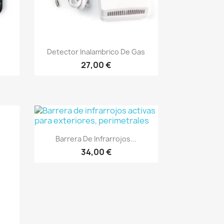
Vista rápida

Detector Inalambrico De Gas
27,00 €
Vista rápida

Barrera De Infrarrojos...
34,00 €