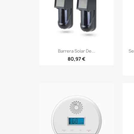
Vista rápida

Barrera Solar De...
Se
80,97 €