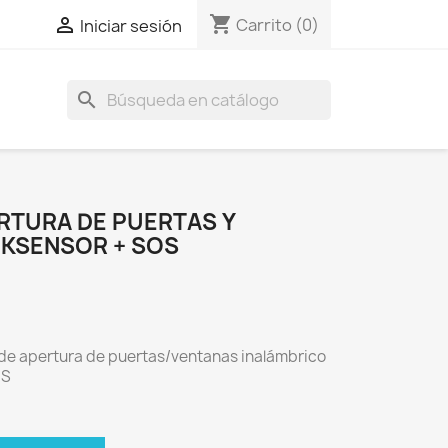
shopping_cart

Carrito
(0)
Iniciar sesión
search
RTURA DE PUERTAS Y
KSENSOR + SOS
de apertura de puertas/ventanas inalámbrico
OS