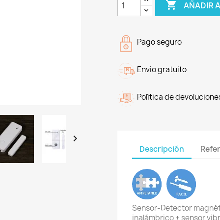

AÑADIR 
Pago seguro
Envio gratuito
Política de devolucione

Descripción
Refe
Sensor-Detector magnét
inalámbrico + sensor vib