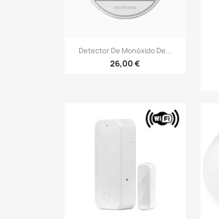
Vista rápida

Detector De Monóxido De...
26,00 €