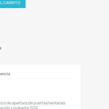
AL CARRITO
s
rencia
ico de apertura de puertas/ventanas
ración + pulsador SOS.