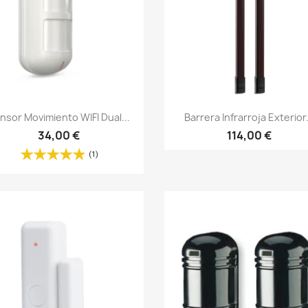
Vista rápida
Vista rápida


nsor Movimiento WIFI Dual...
Barrera Infrarroja Exterior.
34,00 €
114,00 €
(1)