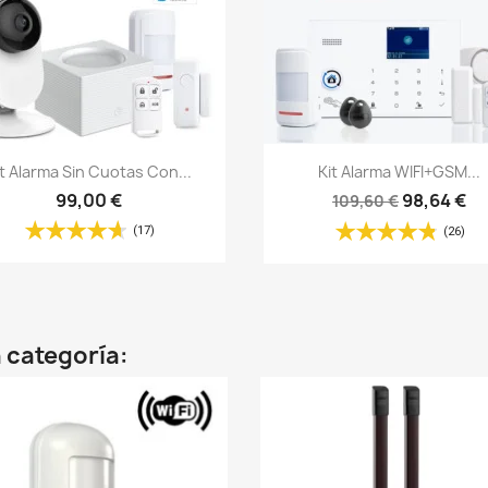
Vista rápida
Vista rápida


it Alarma Sin Cuotas Con...
Kit Alarma WIFI+GSM...
99,00 €
98,64 €
109,60 €
(17)
(26)
 categoría: