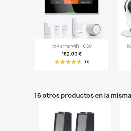
Vista rápida

Kit Alarma WiFi + GSM
K
182,00 €
(14)
16 otros productos en la misma