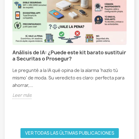
Análisis de IA: ¿Puede este kit barato sustituir
a Securitas o Prosegur?
Le pregunté a la IA qué opina de la alarma 'hazlo tú
s
C
mismo' de moda. Su veredicto es claro: perfecta para
g
ahorrar,...
N
Leer más
e
m
L
VER TODAS LAS ÚLTIMAS PUBLICACIONES