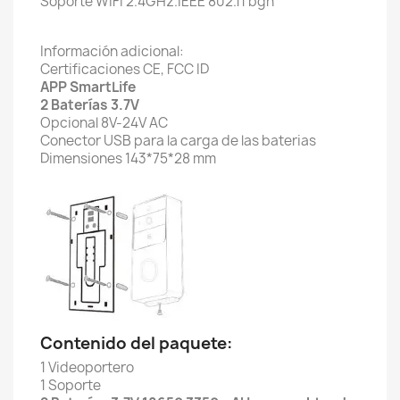
Soporte WiFi 2.4GHz.IEEE 802.11 bgn
Información adicional:
Certificaciones CE, FCC ID
APP SmartLife
2 Baterías 3.7V
Opcional 8V-24V AC
Conector USB para la carga de las baterias
Dimensiones 143*75*28 mm
Contenido del paquete:
1 Videoportero
1 Soporte