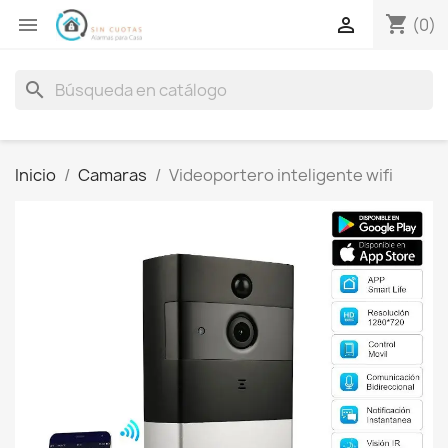
shopping_cart


(0)
search
Inicio
Camaras
Videoportero inteligente wifi