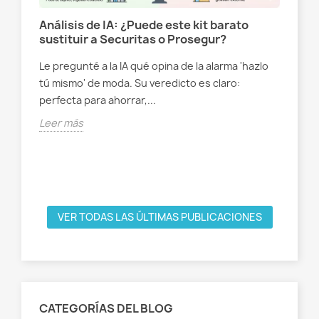
Análisis de IA: ¿Puede este kit barato
t
sustituir a Securitas o Prosegur?
Le pregunté a la IA qué opina de la alarma 'hazlo
s
Có
tú mismo' de moda. Su veredicto es claro:
e un
ga
perfecta para ahorrar,...
Nue
Leer más
dis
del
Lee
VER TODAS LAS ÚLTIMAS PUBLICACIONES
CATEGORÍAS DEL BLOG