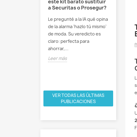
este kit barato sustituir
ntes
a Securitas o Prosegur?
Cómo cu
s, el Internet
de alar
sas y la
Le pregunté a la IA qué opina
garanti
cia artificial
rendimi
de la alarma 'hazlo tú mismo'
de moda. Su veredicto es
 combina el poder
Nuestros
claro: perfecta para
et de las Cosas y la
alarma c
ahorrar,...
a Artificial para
elegante 
un hogar más...
Leer más
más avan
Están dis
Leer más
s
e
VER TODAS LAS ÚLTIMAS
PUBLICACIONES
U
2
F