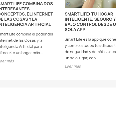
SMART LIFE COMBINA DOS
INTERESANTES
SMART LIFE: TU HOGAR
CONCEPTOS, EL INTERNET
INTELIGENTE, SEGURO Y
DE LAS COSAS Y LA
BAJO CONTROL DESDE 
INTELIGENCIA ARTIFICIAL
SOLA APP
mart Life combina el poder del
Smart Life es la app que con
nternet de las Cosas y la
y controla todos tus disposit
nteligencia Artificial para
de seguridad y domótica de
frecerte un hogar más...
un solo lugar, con...
eer más
Leer más
am