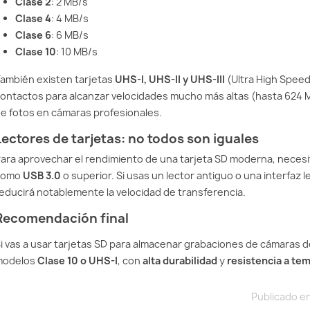
Clase 2
: 2 MB/s
Clase 4
: 4 MB/s
Clase 6
: 6 MB/s
Clase 10
: 10 MB/s
ambién existen tarjetas
UHS-I, UHS-II y UHS-III
(Ultra High Speed
ontactos para alcanzar velocidades mucho más altas (hasta 624 MB
e fotos en cámaras profesionales.
Lectores de tarjetas: no todos son iguales
ara aprovechar el rendimiento de una tarjeta SD moderna, neces
como
USB 3.0
o superior. Si usas un lector antiguo o una interfaz 
educirá notablemente la velocidad de transferencia.
Recomendación final
i vas a usar tarjetas SD para almacenar grabaciones de cámaras d
modelos
Clase 10 o UHS-I
, con
alta durabilidad
y
resistencia a te
Publicado e