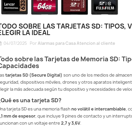
Todo sobre las Tarjetas
SD: Tipos, Velocidades y
idar tu sistema
Smart 
Cómo Elegir la Ideal
ma para
Intelig
zar su máximo
Bajo C
Descubre todo sobre las
TODO SOBRE LAS TARJETAS SD: TIPOS,
ento
Sola A
tarjetas SD: tipos,
ELEGIR LA IDEAL
 sistemas de
Smart Li
velocidades, capacidades y
04/07/2025
Por
Alarmas para Casa Atencion al cliente
ombinan un diseño
conecta
cómo elegir la mejor para
con la tecnología
tus disp
cámaras, móviles o...
Todo sobre las Tarjetas de Memoria SD: Tip
zada del mercado.
segurid
Leer más
Capacidades
eñados...
un solo 
Leer má
Las
tarjetas SD (Secure Digital)
son uno de los medios de almace
eguridad, dispositivos móviles, drones y otros aparatos inteligen
legir la más adecuada según tu dispositivo y necesidades de velo
¿Qué es una tarjeta SD?
na tarjeta SD es una memoria flash
no volátil e intercambiable
, 
,1 mm de espesor
, que incluye 9 pines de contacto y un interrupt
uncionan con un voltaje entre
2,7 y 3,6V
.