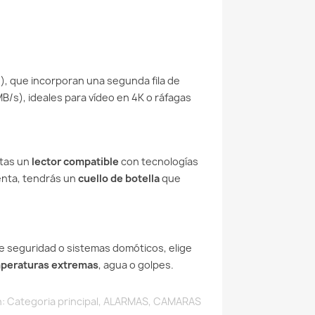
), que incorporan una segunda fila de
/s), ideales para vídeo en 4K o ráfagas
itas un
lector compatible
con tecnologías
lenta, tendrás un
cuello de botella
que
e seguridad o sistemas domóticos, elige
mperaturas extremas
, agua o golpes.
n:
Categoria principal
,
ALARMAS
,
CAMARAS