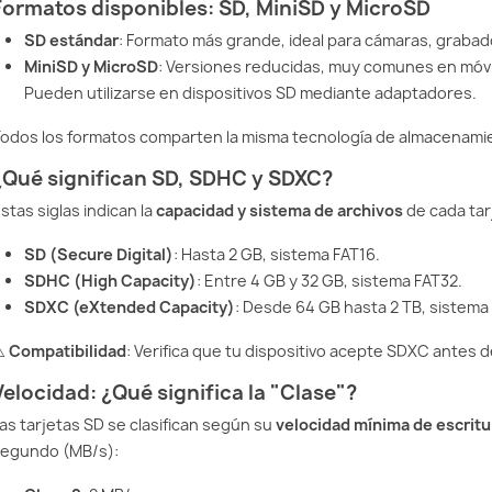
Formatos disponibles: SD, MiniSD y MicroSD
SD estándar
: Formato más grande, ideal para cámaras, grabad
MiniSD y MicroSD
: Versiones reducidas, muy comunes en móvi
Pueden utilizarse en dispositivos SD mediante adaptadores.
odos los formatos comparten la misma tecnología de almacenamient
¿Qué significan SD, SDHC y SDXC?
stas siglas indican la
capacidad y sistema de archivos
de cada tar
SD (Secure Digital)
: Hasta 2 GB, sistema FAT16.
SDHC (High Capacity)
: Entre 4 GB y 32 GB, sistema FAT32.
SDXC (eXtended Capacity)
: Desde 64 GB hasta 2 TB, sistema
️
Compatibilidad
: Verifica que tu dispositivo acepte SDXC antes 
Velocidad: ¿Qué significa la "Clase"?
as tarjetas SD se clasifican según su
velocidad mínima de escritu
egundo (MB/s):