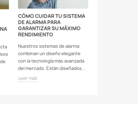
ANÁLISIS DE IA:
ESTE KIT BARAT
SUSTITUIR A SE
CÓMO CUIDAR TU SISTEMA
PROSEGUR?
DE ALARMA PARA
GARANTIZAR SU MÁXIMO
UNA
Le pregunté a la IA
RENDIMIENTO
la alarma 'hazlo tú 
moda. Su veredicto 
Nuestros sistemas de alarma
ecta
perfecta para ahorra
combinan un diseño elegante
ivos
con la tecnología más avanzada
sde
Leer más
del mercado. Están diseñados...
Leer más