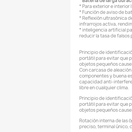
*
Batería de larga durac
* Para exterior e interior 
* Función de aviso de bat
* Reflexión ultrasónica d
infrarrojos activa, rendim
* inteligencia artificial 
reducir la tasa de falsos
Principio de identificac
portátil para evitar que
objetos pequeños causen
Con carcasa de aleación 
componentes y buena esta
capacidad anti-interferenc
libre en cualquier clima.
Principio de identificac
portátil para evitar que
objetos pequeños causen
Rotación interna de las 
preciso, terminal único, 