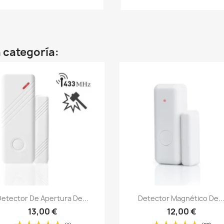
 categoría:
Vista rápida
Vista rápida


Detector De Apertura De...
Detector Magnético De..
13,00 €
12,00 €