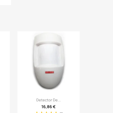
Vista rápida

.
Detector De...
16,86 €