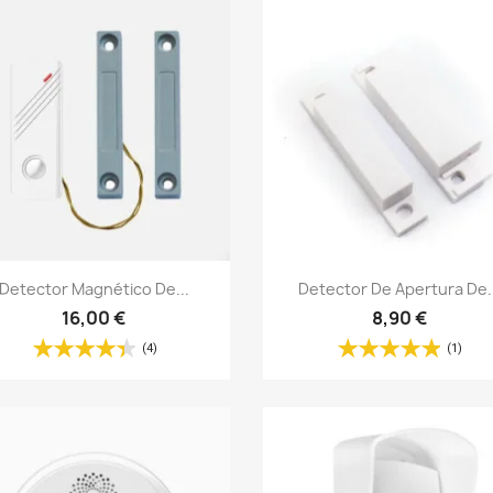
Vista rápida
Vista rápida


Detector Magnético De...
Detector De Apertura De..
16,00 €
8,90 €
(4)
(1)