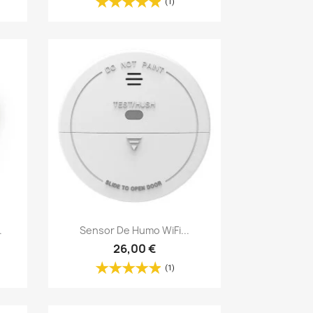
(1)
Vista rápida

.
Sensor De Humo WiFi...
26,00 €
(1)