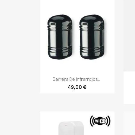
Vista rápida

Barrera De Infrarrojos...
49,00 €