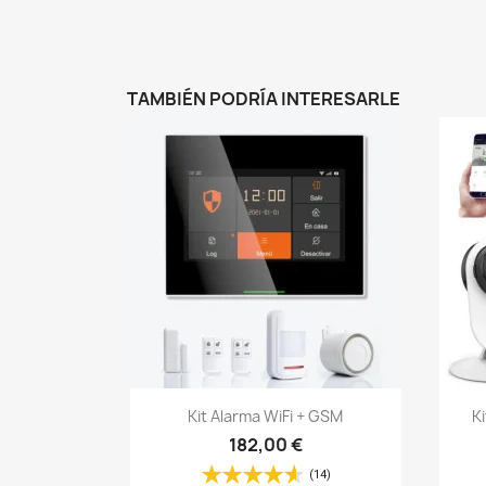
TAMBIÉN PODRÍA INTERESARLE
Vista rápida

Kit Alarma WiFi + GSM
K
182,00 €
(14)