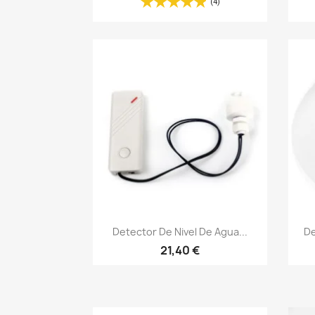
(4)
Vista rápida

Detector De Nivel De Agua...
De
21,40 €