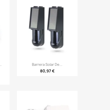
Vista rápida

.
Barrera Solar De...
80,97 €