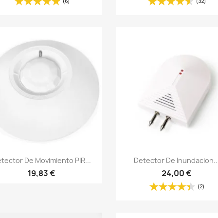
(6)
(32)
Vista rápida
Vista rápida


tector De Movimiento PIR...
Detector De Inundacion..
19,83 €
24,00 €
(2)