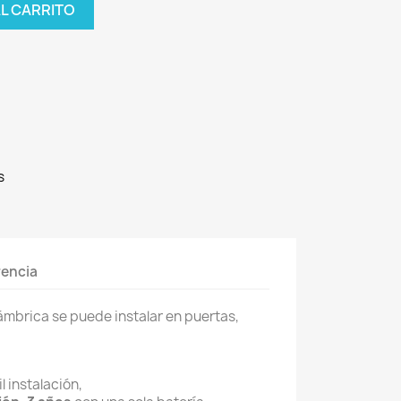
AL CARRITO
s
rencia
lámbrica se puede instalar en puertas,
l instalación,