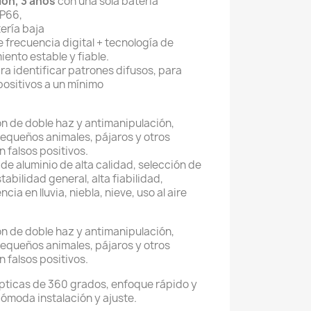
ión, 3 años
con una sola batería
IP66,
ería baja
e frecuencia digital + tecnología de
iento estable y fiable.
para identificar patrones difusos, para
 positivos a un mínimo
ión de doble haz y antimanipulación,
 pequeños animales, pájaros y otros
 falsos positivos.
de aluminio de alta calidad, selección de
bilidad general, alta fiabilidad,
ia en lluvia, niebla, nieve, uso al aire
ión de doble haz y antimanipulación,
 pequeños animales, pájaros y otros
 falsos positivos.
ópticas de 360 grados, enfoque rápido y
cómoda instalación y ajuste.