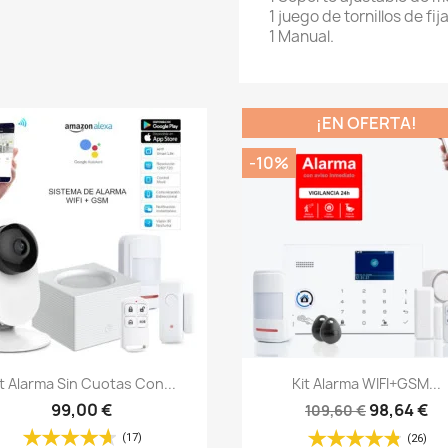
1 juego de tornillos de fij
1 Manual.
¡EN OFERTA!
-10%
Vista rápida
Vista rápida


it Alarma Sin Cuotas Con...
Kit Alarma WIFI+GSM...
99,00 €
98,64 €
109,60 €
(17)
(26)