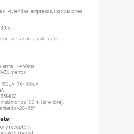
las , viviendas, empresas, instituciones
e 30m.
tas, ventanas, pasillos, etc.
 alarma: >=40ms
10-30 metros
X<150uA, RX<100uA
mA
 433MHZ
inalámbrica 100 m (aire libre).
amiento -20~55º
ete:
or y receptor).
ontaje en pared.