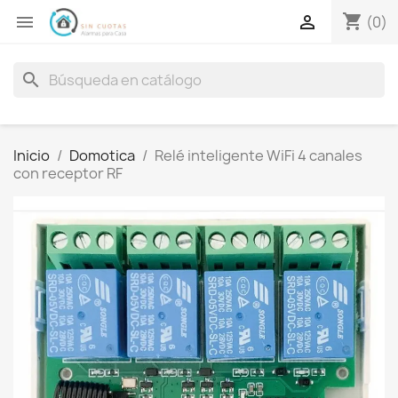
shopping_cart


(0)
search
Inicio
Domotica
Relé inteligente WiFi 4 canales
con receptor RF