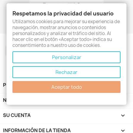
Termostato Wifi, Para...
89,00 €
Respetamos la privacidad del usuario
Utilizamos cookies para mejorar su experiencia de
navegación, mostrar anuncios o contenidos
personalizados y analizar el tráfico del sitio. Al
hacer clic en el botón «Aceptar todo» indica su
consentimiento a nuestro uso de cookies.
Facebook
Twitter
Rss
YouTube
Pinterest
Instagram
Personalizar
Rechazar
PRODUCTOS

Aceptar todo
NUESTRA EMPRESA

SU CUENTA

INFORMACIÓN DE LA TIENDA
keyboard_arrow_down