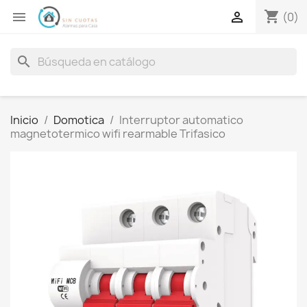
shopping_cart


(0)
search
Inicio
Domotica
Interruptor automatico
magnetotermico wifi rearmable Trifasico