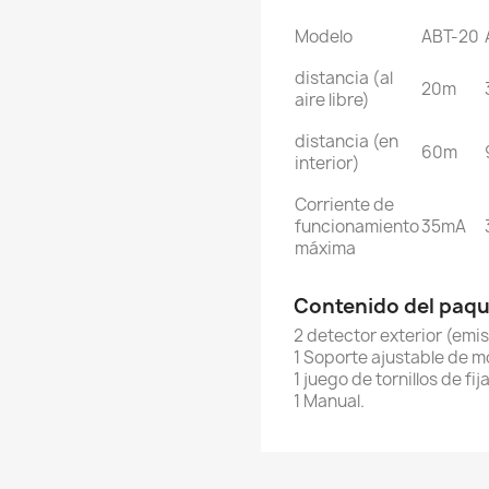
Modelo
ABT-20
distancia (al
20m
aire libre)
distancia (en
60m
interior)
Corriente de
funcionamiento
35mA
máxima
Contenido del paqu
2 detector exterior (emis
1 Soporte ajustable de m
1 juego de tornillos de fij
1 Manual.