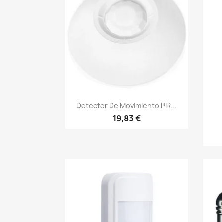
Vista rápida

Detector De Movimiento PIR...
19,83 €