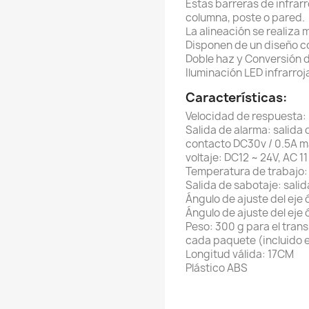
Estas barreras de infrarr
columna, poste o pared.
La alineación se realiza 
Disponen de un diseño c
Doble haz y Conversión d
Iluminación LED infrarroj
Características:
Velocidad de respuesta: 
Salida de alarma: salida
contacto DC30v / 0.5A m
voltaje: DC12 ~ 24V, AC 11
Temperatura de trabajo
Salida de sabotaje: sali
Ángulo de ajuste del eje ó
Ángulo de ajuste del eje óp
Peso: 300 g para el trans
cada paquete (incluido e
Longitud válida: 17CM
Plástico ABS