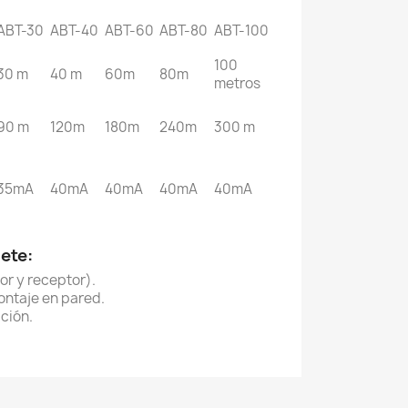
ABT-30
ABT-40
ABT-60
ABT-80
ABT-100
100
30 m
40 m
60m
80m
metros
90 m
120m
180m
240m
300 m
35mA
40mA
40mA
40mA
40mA
ete:
or y receptor).
ontaje en pared.
ación.