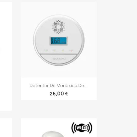
Vista rápida

Detector De Monóxido De...
26,00 €