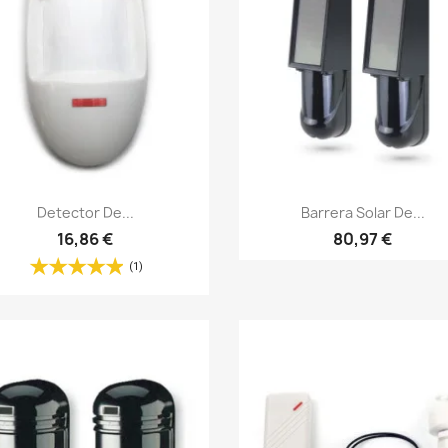
Vista rápida
Vista rápida


Detector De...
Barrera Solar De...
16,86 €
80,97 €
(1)