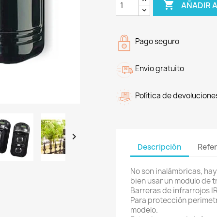

AÑADIR 
Pago seguro
Envio gratuito
Política de devolucione

Descripción
Refe
No son inalámbricas, hay 
bien usar un modulo de t
Barreras de infrarrojos I
Para protección perimet
modelo.