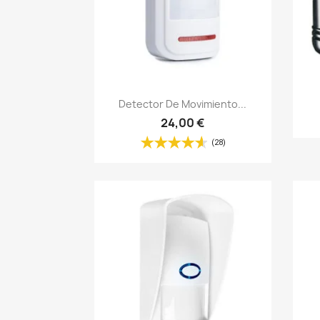
Vista rápida

Detector De Movimiento...
24,00 €
(28)