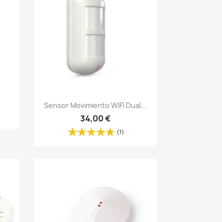
Vista rápida

Sensor Movimiento WIFI Dual...
34,00 €
(1)