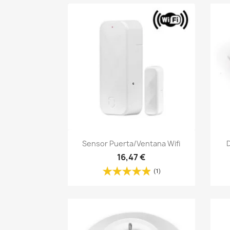
Vista rápida

Sensor Puerta/ventana Wifi
16,47 €
(1)