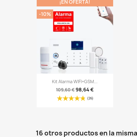
¡EN OFERTA!
-10%
Vista rápida

Kit Alarma WIFI+GSM...
98,64 €
109,60 €
(26)
16 otros productos en la misma