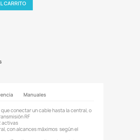
AL CARRITO
s
rencia
Manuales
que conectar un cable hasta la central, o
ransmisión RF
R activas
ral, con alcances máximos según el