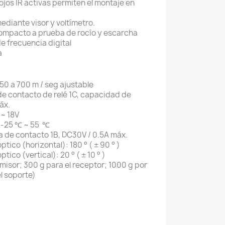
ojos IR activas permiten el montaje en
mediante visor y voltímetro.
ompacto a prueba de rocío y escarcha
e frecuencia digital
a
50 a 700 m / seg ajustable
 de contacto de relé 1C, capacidad de
áx.
 ~ 18V
: -25 ℃ ~ 55 ℃
da de contacto 1B, DC30V / 0.5A máx.
ptico (horizontal): 180 ° ( ± 90 ° )
tico (vertical): 20 ° ( ± 10 ° )
misor; 300 g para el receptor; 1000 g por
l soporte)