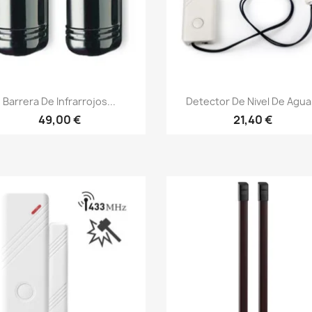
Vista rápida
Vista rápida


Barrera De Infrarrojos...
Detector De Nivel De Agua.
49,00 €
21,40 €