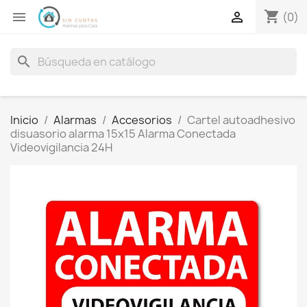
shopping_cart


(0)
search
Inicio
Alarmas
Accesorios
Cartel autoadhesivo
disuasorio alarma 15x15 Alarma Conectada
Videovigilancia 24H