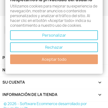
Utilizamos cookies para mejorar su experiencia de
navegación, mostrar anuncios o contenidos
personalizados y analizar el tráfico del sitio. Al
hacer clic en el botón «Aceptar todo» indica su
consentimiento a nuestro uso de cookies.
Facebook
Twitter
Rss
YouTube
Pinterest
Instagram
Personalizar
Rechazar
PRODUCTOS

Aceptar todo
NUESTRA EMPRESA

SU CUENTA

INFORMACIÓN DE LA TIENDA
keyboard_arrow_down
© 2026 - Software Ecommerce desarrollado por